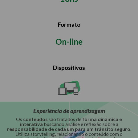
Formato
On-line
Dispositivos
Experiência de aprendizagem
Os
conteúdos
são tratados de
forma dinâmica e
interativa
buscando análise e reflexão sobre a
responsabilidade de cada um para um trânsito seguro
.
Utiliza storytelling, relacionando o conteúdo com o