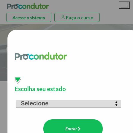
Acesse o sistema
Faça o curso
>> ATUALIZAÇÃO PARA CONDUTORES
Curso de Atualização para
Condutores de Veículos de Transporte
de Cargas Indivisíveis
Escolha seu estado
Descrição
Curso com o objetivo de revisar o conhecimento dos
condutores e promover a reflexão sobre a prática de
direção segura e o cumprimento das legislações de
Entrar
trânsito e de transporte vigentes, para o exercício de