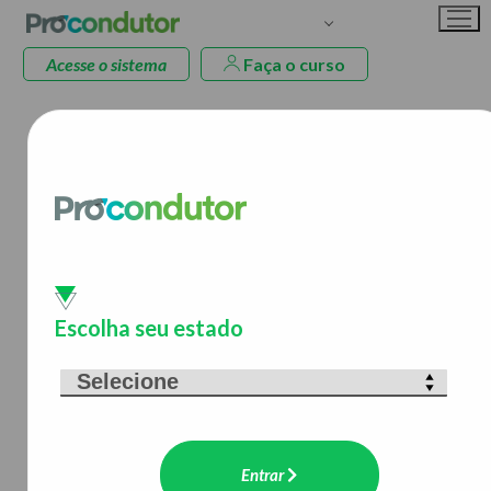
Acesse o sistema
Faça o curso
>> CURSOS EAD
Curso de Atualização para
Renovação da CNH
AL, PA, RS, RJ, SP
Escolha seu estado
Descrição
Curso de revisão de conhecimentos e atitudes, que
tem como objetivo atualizar os conhecimentos sobre
legislação de trânsito e desenvolver técnicas de
Entrar
direção defensiva e de primeiros socorros.