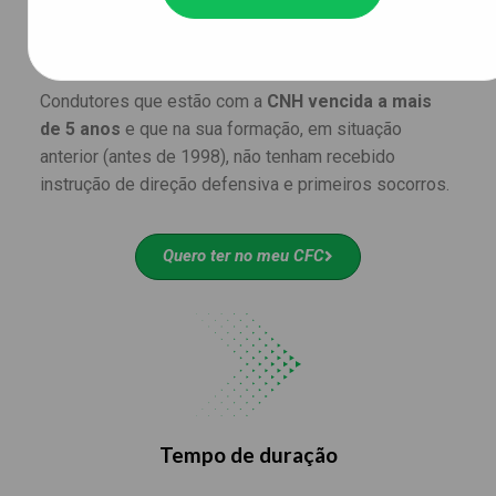
Para quem é o curso
Condutores que estão com a
CNH
vencida a mais
de 5 anos
e que na sua formação, em situação
anterior (antes de 1998), não tenham recebido
instrução de direção defensiva e primeiros socorros.
Quero ter no meu CFC
Tempo de duração