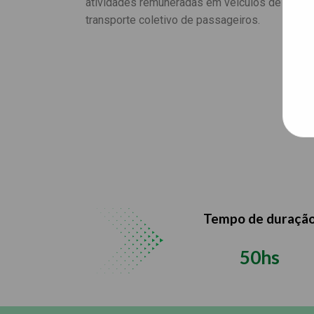
atividades remuneradas em veículos de
transporte coletivo de passageiros.
Tempo de duraçã
50hs