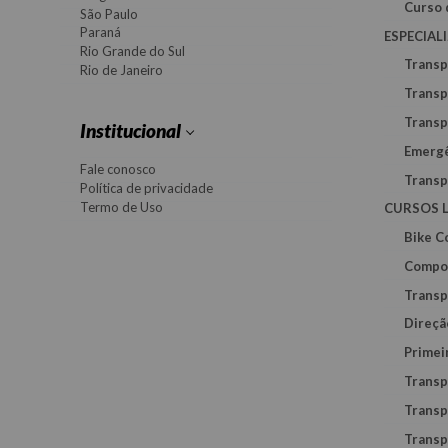
Curso 
São Paulo
Paraná
ESPECIAL
Rio Grande do Sul
Transp
Rio de Janeiro
Transp
Transp
Institucional
Emerg
Fale conosco
Transp
Política de privacidade
Termo de Uso
CURSOS L
Bike C
Compor
Transp
Direçã
Primei
Transp
Transp
Transp