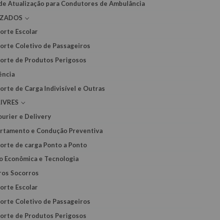
de Atualização para Condutores de Ambulância
IZADOS
orte Escolar
orte Coletivo de Passageiros
orte de Produtos Perigosos
ência
orte de Carga Indivisível e Outras
IVRES
ourier e Delivery
tamento e Condução Preventiva
orte de carga Ponto a Ponto
o Econômica e Tecnologia
ros Socorros
orte Escolar
orte Coletivo de Passageiros
orte de Produtos Perigosos