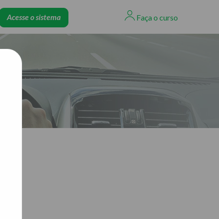
Acesse o sistema
Faça o curso
s no