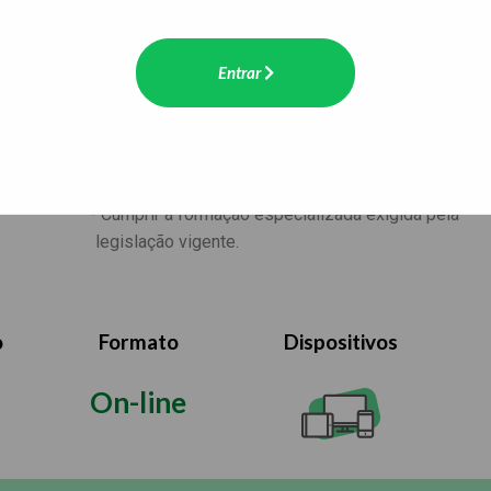
Ser maior de 21 anos;
Estar habilitado, no mínimo, na categoria D;
Entrar
Não estar cumprindo pena de suspensão do direit
dirigir, cassação da CNH, pena decorrente de crime
trânsito, bem como não estar impedido judicialmen
de exercer seus direitos;
Cumprir a formação especializada exigida pela
legislação vigente.
o
Formato
Dispositivos
On-line