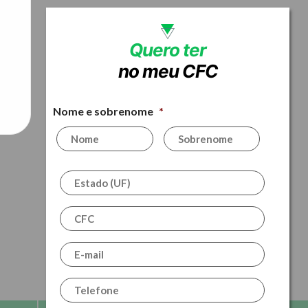
Quero ter
o de
no meu CFC
 de
te
Nome e sobrenome
*
Estado
(UF)
*
Razão
Social
do
E-
seu
mail
*
CFC?
*
Telefone
*