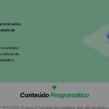
e interativa
idade de
m o contexto
s valores de
riedade e
Conteúdo
Programático
n nº 923/2025. O curso é formado por módulos, que são divididos